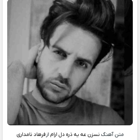
متن آهنگ
نسزن عه یه ذره دل ارام
از
فرهاد نامداری