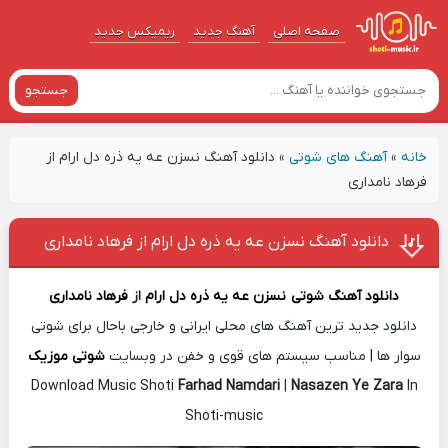
صفحه اصلی
آهنگ‌ جدید
ریمیکس جدید
جستجو
خانه
»
آهنگ های شوتی
»
دانلود آهنگ نسزن عه یه ذره دل ارام از
فرهاد نامداری
دانلود آهنگ نسزن عه یه ذره دل ارام از فرهاد نامداری
دانلود آهنگ شوتی
نسزن عه یه ذره دل ارام
از
فرهاد نامداری
دانلود جدید ترین آهنگ های محلی ایرانی و خارجی باحال برای شوتی
سوار ها | مناسب سیستم های قوی و خفن در وبسایت
شوتی موزیک
Download Music Shoti
Farhad Namdari
|
Nasazen Ye Zara
In
Shoti-music