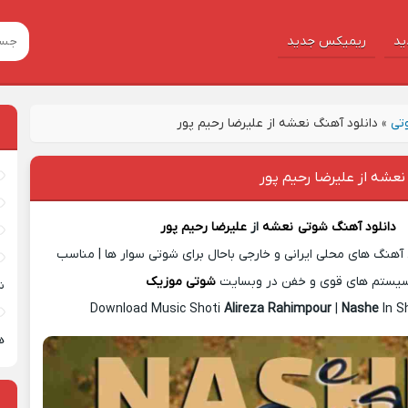
ید
ریمیکس جدید
تی
»
دانلود آهنگ نعشه از علیرضا رحیم پور
نعشه از علیرضا رحیم پور
دانلود آهنگ شوتی
نعشه
از
علیرضا رحیم پور
آهنگ های محلی ایرانی و خارجی باحال برای شوتی سوار ها | مناسب
یستم های قوی و خفن در وبسایت
شوتی موزیک
ش
Download Music Shoti
Alireza Rahimpour
|
Nashe
In S
ه