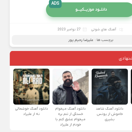
ADS
دانلــود موزیــکیـــو
آهنگ های شوتی
27 نوامبر 2023
برچسب ها :
علیرضا رحیم پور
نهادی
دانلود آهنگ شاهد
دانلود آهنگ میخوام
دانلود آهنگ خوشحالی
خاموش از یونس
خستگی از تنم بره
نه از علیراد
بشیری
میخوام عشق کنم با
خودم از علیراد