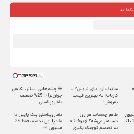
بگذارید
ساینا داری برای فروش؟ با
🎯 چشم‌هایی زیباتر، نگاهی
کارنامه به بهترین قیمت
جوان‌تر! ✨ 25% تخفیف
بفروش!
بلفاروپلاستی
تی با 10 میلیون
ظاهر چشمات هر روز
بلفاروپلاستی پلک پایین با
تخفیف 👈 بلک بالا 25 پلک
خسته‌تر می‌شه؟ 🌿 وقتشه
۱۰ میلیون تخفیف فقط 3۵
یه تصمیم کوچیک بگیری
میلیون 👀