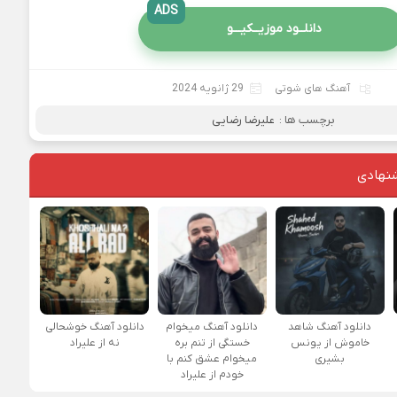
ADS
دانلــود موزیــکیـــو
آهنگ های شوتی
29 ژانویه 2024
برچسب ها :
علیرضا رضایی
نهادی
دانلود آهنگ شاهد
دانلود آهنگ میخوام
دانلود آهنگ خوشحالی
خاموش از یونس
خستگی از تنم بره
نه از علیراد
بشیری
میخوام عشق کنم با
خودم از علیراد