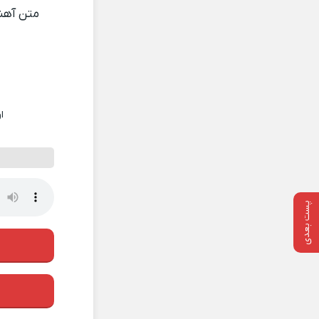
متن آه
ا
پست بعدی