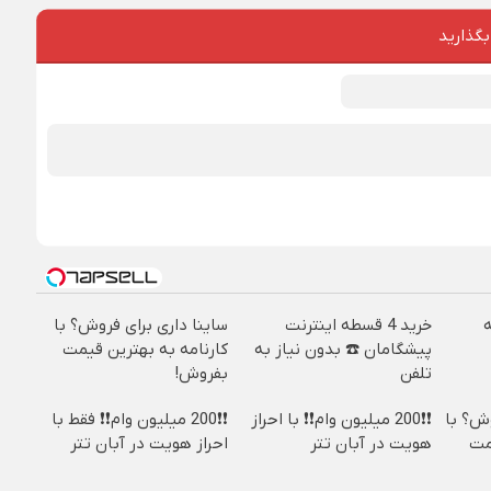
بگذارید
خرید 4 قسطه اینترنت
ساینا داری برای فروش؟ با
پیشگامان ☎️ بدون نیاز به
کارنامه به بهترین قیمت
تلفن
بفروش!
فروش؟ با
❗❗200 میلیون وام❗❗ با احراز
❗❗200 میلیون وام❗❗ فقط با
مت
هویت در آبان تتر
احراز هویت در آبان تتر