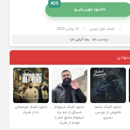
ADS
دانلــود موزیــکیـــو
آهنگ های شوتی
21 نوامبر 2023
برچسب ها :
رضا کرمی تارا
نهادی
دانلود آهنگ شاهد
دانلود آهنگ میخوام
دانلود آهنگ خوشحالی
خاموش از یونس
خستگی از تنم بره
نه از علیراد
بشیری
میخوام عشق کنم با
خودم از علیراد