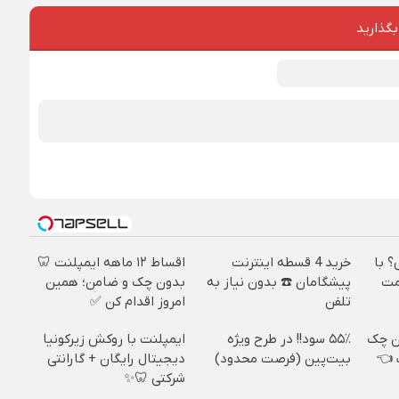
بگذارید
؟ با
خرید 4 قسطه اینترنت
اقساط ۱۲ ماهه ایمپلنت 🦷
مت
پیشگامان ☎️ بدون نیاز به
بدون چک و ضامن؛ همین
تلفن
امروز اقدام کن ✅
ن چک
۵۵٪ سود!! در طرح ویژه
ایمپلنت با روکش زیرکونیا
تخفیف 👈
بیت‌پین (فرصت محدود)
دیجیتال رایگان + گارانتی
شرکتی 🦷✨