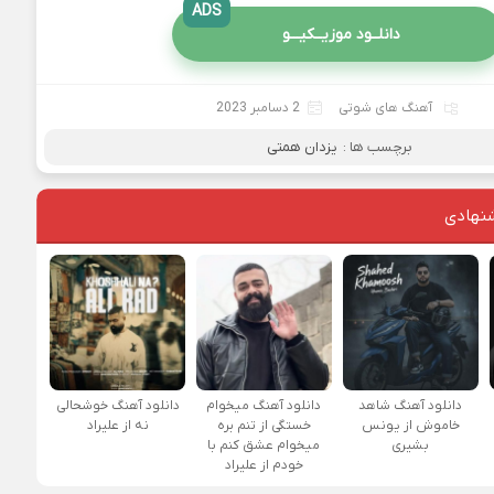
ADS
دانلــود موزیــکیـــو
آهنگ های شوتی
2 دسامبر 2023
برچسب ها :
یزدان همتی
نهادی
دانلود آهنگ شاهد
دانلود آهنگ میخوام
دانلود آهنگ خوشحالی
خاموش از یونس
خستگی از تنم بره
نه از علیراد
بشیری
میخوام عشق کنم با
خودم از علیراد