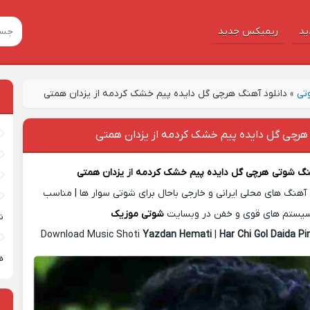
ید
ریمیکس جدید
تی
»
دانلود آهنگ هرچی گل دایده پیم خشک کردمه از یزدان همتی
 هرچی گل دایده پیم خشک کردمه از یزدان همتی
هنگ شوتی
هرچی گل دایده پیم خشک کردمه
از
یزدان همتی
آهنگ های محلی ایرانی و خارجی باحال برای شوتی سوار ها | مناسب
یستم های قوی و خفن در وبسایت
شوتی موزیک
ش
Download Music Shoti
Yazdan Hemati
|
Har Chi Gol Daida P
ه