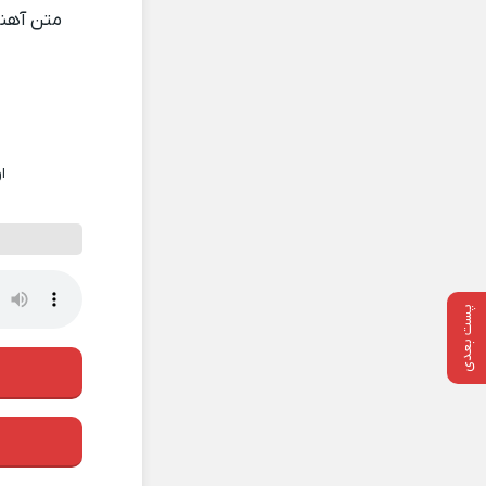
متن آه
ا
پست بعدی