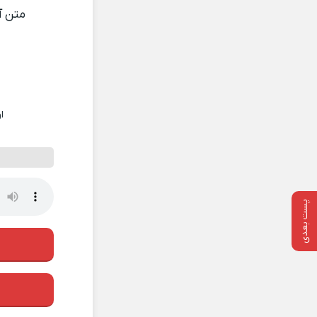
متن 
ا
پست بعدی