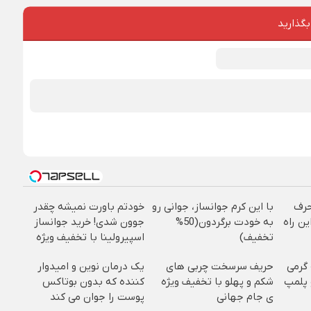
بگذارید
حرف
با این کرم جوانساز، جوانی رو
خودتم باورت نمیشه چقدر
ین راه
به خودت برگردون(50%
جوون شدی! خرید جوانساز
تخفیف)
اسپیرولینا با تخفیف ویژه
خرید شمش زیوتو ۰.۵ گرمی
حریف سرسخت چربی های
یک درمان نوین و امیدوار
ل و پلمپ
شکم و پهلو با تخفیف ویژه
کننده که بدون بوتاکس
ی جام جهانی
پوست را جوان می کند