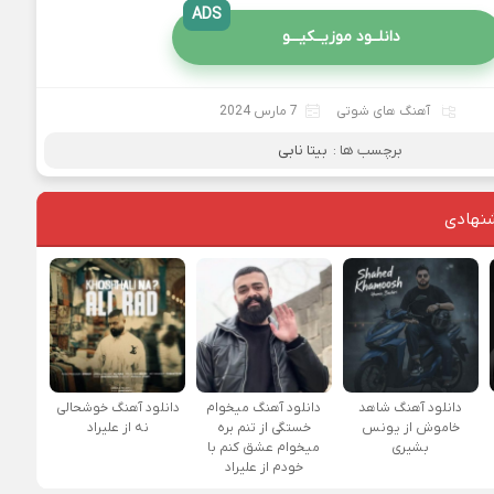
ADS
دانلــود موزیــکیـــو
آهنگ های شوتی
7 مارس 2024
برچسب ها :
بیتا نابی
نهادی
دانلود آهنگ شاهد
دانلود آهنگ میخوام
دانلود آهنگ خوشحالی
خاموش از یونس
خستگی از تنم بره
نه از علیراد
بشیری
میخوام عشق کنم با
خودم از علیراد