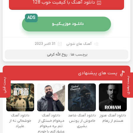
دانلود آهنگ با کیفیت خوب 128
ADS
دانلــود موزیــکیـــو
آهنگ های شوتی
31 اکتبر 2023
برچسب ها :
روح الله کرمی
پست های پیشنهادی
پست بعدی
پست قبلی
دانلود آهنگ هنوز
دانلود آهنگ شاهد
دانلود آهنگ
دانلود آهنگ
هستم از رهام
خاموش از یونس
میخوام خستگی از
خوشحالی نه از
بشیری
تنم بره میخوام
علیراد
عشق کنم با خودم