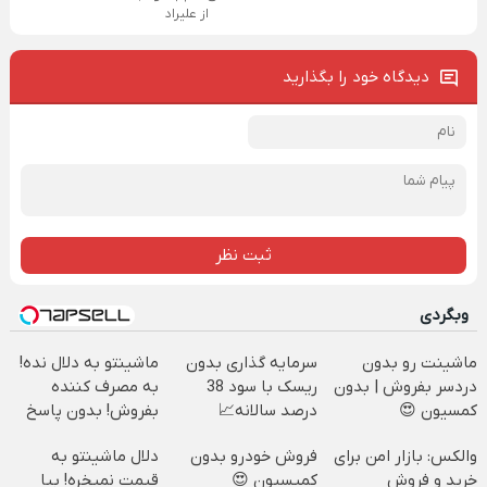
از علیراد
دیدگاه خود را بگذارید
ثبت نظر
وبگردی
ماشینت رو بدون
سرمایه گذاری بدون
ماشینتو به دلال نده!
دردسر بفروش | بدون
ریسک با سود 38
به مصرف کننده
کمسیون 😍
درصد سالانه📈
بفروش! بدون پاسخ
به یک تماس
والکس: بازار امن برای
فروش خودرو بدون
دلال ماشینتو به
خرید و فروش
کمیسیون 😍
قیمت نمیخره! بیا