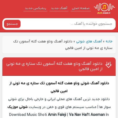
صفحه اصلی
آهنگ‌ جدید
ریمیکس جدید
جستجو
خانه
»
آهنگ های شوتی
»
دانلود آهنگ وناو هفت گله آسمون تک
ستاره ی مه تونی از امین فالجی
دانلود آهنگ وناو هفت گله آسمون تک ستاره ی مه تونی
از امین فالجی
دانلود آهنگ شوتی
وناو هفت گله آسمون تک ستاره ی مه تونی
از
امین فالجی
دانلود جدید ترین آهنگ های محلی ایرانی و خارجی باحال برای شوتی
سوار ها | مناسب سیستم های قوی و خفن در وبسایت
شوتی موزیک
Download Music Shoti
Amin Faleji
|
Va Nav Haft Aseman
In