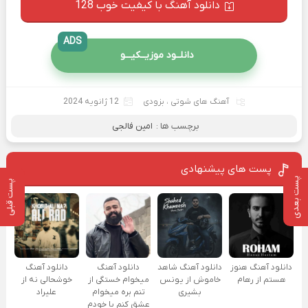
دانلود آهنگ با کیفیت خوب 128
ADS
دانلــود موزیــکیـــو
آهنگ های شوتی
،
بزودی
12 ژانویه 2024
برچسب ها :
امین فالجی
پست های پیشنهادی
پست بعدی
پست قبلی
دانلود آهنگ هنوز
دانلود آهنگ شاهد
دانلود آهنگ
دانلود آهنگ
هستم از رهام
خاموش از یونس
میخوام خستگی از
خوشحالی نه از
بشیری
تنم بره میخوام
علیراد
عشق کنم با خودم