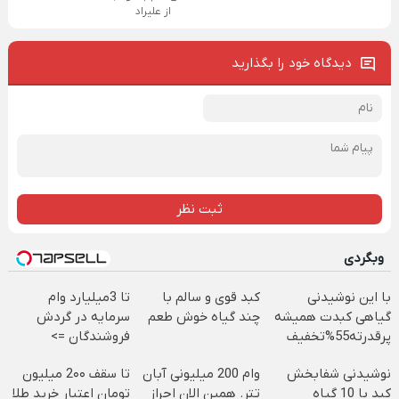
از علیراد
دیدگاه خود را بگذارید
ثبت نظر
وبگردی
با این نوشیدنی
کبد قوی و سالم با
تا 3میلیارد وام
گیاهی کبدت همیشه
چند گیاه خوش طعم
سرمایه در گردش
پرقدرته55%تخفیف
فروشندگان =>
فروشگاهت رو ثبت
نوشیدنی شفابخش
وام 200 میلیونی آبان
تا سقف 2۰۰ میلیون
کن
کبد با 10 گیاه
تتر. همین الان احراز
تومان اعتبار خرید طلا