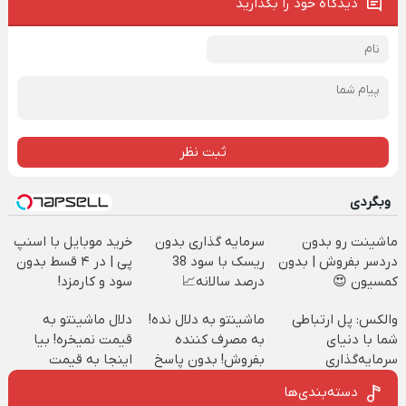
دیدگاه خود را بگذارید
ثبت نظر
وبگردی
ماشینت رو بدون
سرمایه گذاری بدون
خرید موبایل با اسنپ
دردسر بفروش | بدون
ریسک با سود 38
پی | در ۴ قسط بدون
کمسیون 😍
درصد سالانه📈
سود و کارمزد!
والکس: پل ارتباطی
ماشینتو به دلال نده!
دلال ماشینتو به
شما با دنیای
به مصرف کننده
قیمت نمیخره! بیا
سرمایه‌گذاری
بفروش! بدون پاسخ
اینجا به قیمت
دیجیتال
به یک تماس
بفروش*فقط خریدار
دسته‌بندی‌ها
واقعی*