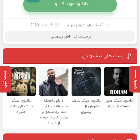
دانلــود موزیــکیـــو
آهنگ های شوتی
،
بزودی
16 اکتبر 2023
برچسب ها :
امیر رمضانی
پست های پیشنهادی
پست بعدی
پست قبلی
دانلود آهنگ هنوز
دانلود آهنگ شاهد
دانلود آهنگ
دانلود آهنگ
هستم از رهام
خاموش از یونس
میخوام خستگی از
خوشحالی نه از
بشیری
تنم بره میخوام
علیراد
عشق کنم با خودم
از علیراد