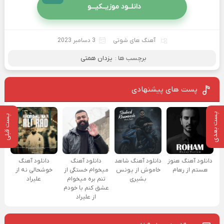
دانلــود موزیــکیـــو
آهنگ های شوتی
3 دسامبر 2023
برچسب ها :
یزدان همتی
پست های پیشنهادی
پست بعدی
پست قبلی
دانلود آهنگ هنوز
دانلود آهنگ شاهد
دانلود آهنگ
دانلود آهنگ
هستم از رهام
خاموش از یونس
میخوام خستگی از
خوشحالی نه از
بشیری
تنم بره میخوام
علیراد
عشق کنم با خودم
از علیراد