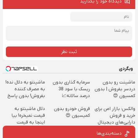
دیدگاه خود را بگذارید
ثبت نظر
وبگردی
ماشینت رو بدون
سرمایه گذاری بدون
ماشینتو به دلال نده!
دردسر بفروش | بدون
ریسک با سود 38
به مصرف کننده
کمسیون 😍
درصد سالانه📈
بفروش! بدون پاسخ
به یک تماس
والکس: بازار امن برای
فروش خودرو بدون
دلال ماشینتو به
خرید و فروش
کمیسیون 😍
قیمت نمیخره! بیا
دارایی‌های دیجیتال
اینجا به قیمت
بفروش*فقط خریدار
دسته‌بندی‌ها
واقعی*