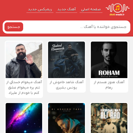
صفحه اصلی
آهنگ‌ جدید
ریمیکس جدید
جستجو
آهنگ هنوز هستم از
آهنگ شاهد خاموش از
آهنگ میخوام خستگی از
رهام
یونس بشیری
تنم بره میخوام عشق
کنم با خودم از علیراد