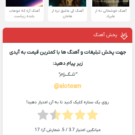
آهنگ خوشحالی نه از
آهنگ کی عاشق تره از
آهنگ آره که موهات
علیراد
هامان
بلنده زیباست
پخش آهنگ
جهت پخش تبلیغات و آهنگ ها با کمترین قیمت به آیدی
زیر پیام دهید:
“تلــگــرام”
aloteam@
روی یک ستاره کلیک کنید تا به آن امتیاز دهید!
میانگین امتیاز
3.7
/ 5. شمارش آرا:
17