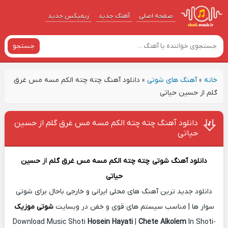
صفحه اصلی
آهنگ‌ جدید
ریمیکس جدید
جستجو
خانه
»
آهنگ های شوتی
»
دانلود آهنگ چته چته الکم مسه مس غرق
گلم از حسین حیاتی
دانلود آهنگ چته چته الکم مسه مس غرق گلم از حسین
حیاتی
دانلود آهنگ شوتی
چته چته الکم مسه مس غرق گلم
از
حسین
حیاتی
دانلود جدید ترین آهنگ های محلی ایرانی و خارجی باحال برای شوتی
سوار ها | مناسب سیستم های قوی و خفن در وبسایت
شوتی موزیک
Download Music Shoti
Hosein Hayati
|
Chete Alkolem
In Shoti-