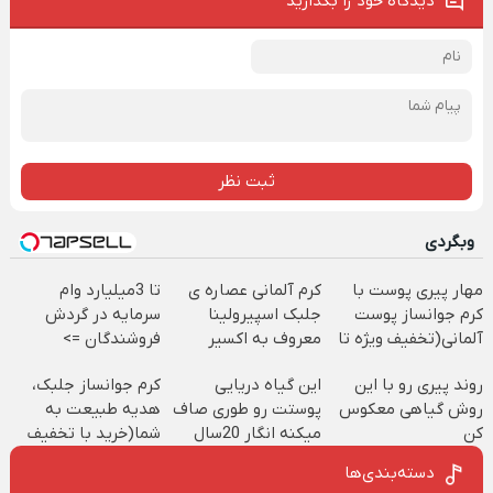
دیدگاه خود را بگذارید
ثبت نظر
وبگردی
مهار پیری پوست با
کرم آلمانی عصاره ی
تا 3میلیارد وام
کرم جوانساز پوست
جلبک اسپیرولینا
سرمایه در گردش
آلمانی(تخفیف ویژه تا
معروف به اکسیر
فروشندگان =>
امشب)
جوانی!!
فروشگاهت رو ثبت
روند پیری رو با این
این گیاه دریایی
کرم جوانساز جلبک،
کن
روش گیاهی معکوس
پوستت رو طوری صاف
هدیه طبیعت به
کن
میکنه انگار 20سال
شما(خرید با تخفیف
جوون شدی🔥
ویژه)
دسته‌بندی‌ها