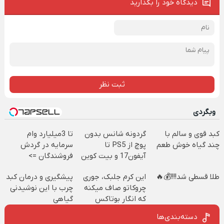
دیدگاه خود را بگذارید
ثبت نظر
وبگردی
کبد قوی و سالم با
گردونه شانس بدون
تا 3میلیارد وام
چند گیاه خوش طعم
پوچ از PS5 تا
سرمایه در گردش
آیفون17 و بیت کوین
فروشندگان =>
🔥
فروشگاهت رو ثبت
طلا قسطی شد!!!!💰🔥
این کرم جلبک، جوری
پیشگیری و درمان کبد
کن
چروکاتو صاف میکنه
چرب با این نوشیدنی
که انگار بوتاکس
گیاهی
کردی!(تخفیف ویژه)
دسته‌بندی‌ها