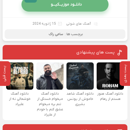
دانلــود موزیــکیـــو
آهنگ های شوتی
15 ژانویه 2024
برچسب ها :
سامی راک
پست های پیشنهادی
پست بعدی
پست قبلی
دانلود آهنگ هنوز
دانلود آهنگ شاهد
دانلود آهنگ
دانلود آهنگ
هستم از رهام
خاموش از یونس
میخوام خستگی از
خوشحالی نه از
بشیری
تنم بره میخوام
علیراد
عشق کنم با خودم
از علیراد