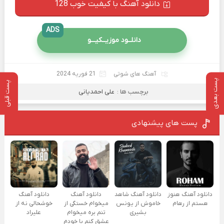
دانلود آهنگ با کیفیت خوب 128
ADS
دانلــود موزیــکیـــو
آهنگ های شوتی
21 فوریه 2024
پست بعدی
پست قبلی
برچسب ها :
علی احمدیانی
پست های پیشنهادی
دانلود آهنگ هنوز
دانلود آهنگ شاهد
دانلود آهنگ
دانلود آهنگ
هستم از رهام
خاموش از یونس
میخوام خستگی از
خوشحالی نه از
بشیری
تنم بره میخوام
علیراد
عشق کنم با خودم