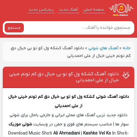
صفحه اصلی
آهنگ‌ جدید
ریمیکس جدید
جستجو
خانه
»
آهنگ های شوتی
»
دانلود آهنگ کشکه ول کو تو بی خیال دق
کم تونم خیتی خیال از علی احمدیانی
دانلود آهنگ کشکه ول کو تو بی خیال دق کم تونم خیتی
خیال از علی احمدیانی
دانلود آهنگ شوتی
کشکه ول کو تو بی خیال دق کم تونم خیتی خیال
از
علی احمدیانی
دانلود جدید ترین آهنگ های محلی ایرانی و خارجی باحال برای شوتی
سوار ها | مناسب سیستم های قوی و خفن در وبسایت
شوتی موزیک
Download Music Shoti
Ali Ahmadiani
|
Kashke Vel Ko
In Shoti-