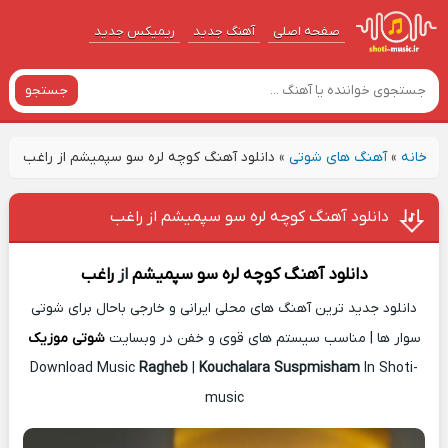
صفحه اصلی
آهنگ‌ جدید
ریمیکس جدید
جستجو
خانه
»
آهنگ های شوتی
»
دانلود آهنگ کوچه لره سو سپمیشم از راغب
دانلود آهنگ کوچه لره سو سپمیشم از راغب
دانلود آهنگ
کوچه لره سو سپمیشم
از
راغب
دانلود جدید ترین آهنگ های محلی ایرانی و خارجی باحال برای شوتی
سوار ها | مناسب سیستم های قوی و خفن در وبسایت
شوتی موزیک
Download Music
Ragheb
|
Kouchalara Suspmisham
In Shoti-
music