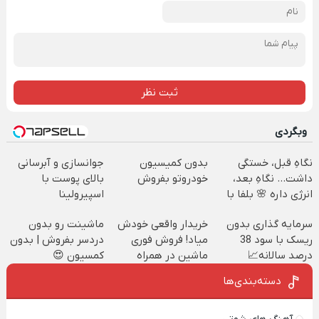
ثبت نظر
وبگردی
نگاهِ قبل، خستگی
بدون کمیسیون
جوانسازی و آبرسانی
داشت... نگاهِ بعد،
خودروتو بفروش
بالای پوست با
انرژی داره 🌸 بلفا با
اسپیرولینا
25% تخفیف
سرمایه گذاری بدون
خریدار واقعی خودش
ماشینت رو بدون
ریسک با سود 38
میاد! فروش فوری
دردسر بفروش | بدون
درصد سالانه📈
ماشین در همراه
کمسیون 😍
مکانیک
دسته‌بندی‌ها