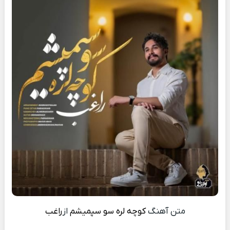
متن آهنگ
کوچه لره سو سپمیشم
از
راغب