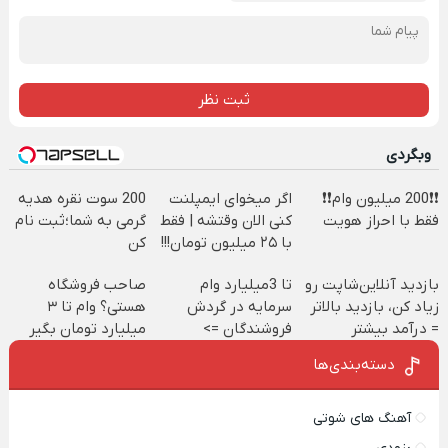
ثبت نظر
وبگردی
❗❗200 میلیون وام❗❗
اگر میخوای ایمپلنت
200 سوت نقره هدیه
فقط با احراز هویت
کنی الان وقتشه | فقط
گرمی به شما؛ثبت نام
با ۲۵ میلیون تومان!!!
کن
بازدید آنلاین‌شاپت رو
تا 3میلیارد وام
صاحب فروشگاه
زیاد کن، بازدید بالاتر
سرمایه در گردش
هستی؟ وام تا ۳
= درآمد بیشتر
فروشندگان =>
میلیارد تومان بگیر
فروشگاهت رو ثبت
دسته‌بندی‌ها
کن
آهنگ های شوتی