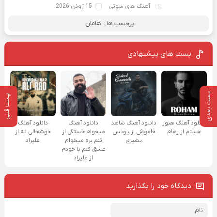
آهنگ های شوتی
15 ژوئن 2026
برچسب ها :
هامان
پست های پیشنهادی
پست بعدی
پست قبلی
دانلود آهنگ هنوز
دانلود آهنگ شاهد
دانلود آهنگ
دانلود آهنگ
هستم از رهام
خاموش از یونس
میخوام خستگی از
خوشحالی نه از
بشیری
تنم بره میخوام
علیراد
عشق کنم با خودم
از علیراد
دیدگاه خود را بگذارید