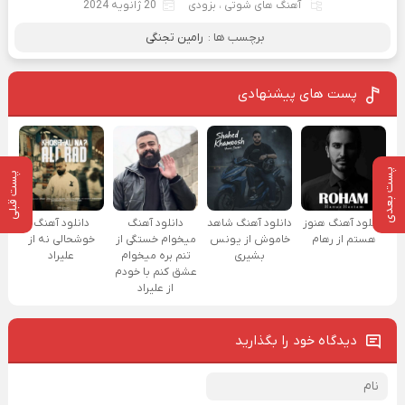
آهنگ های شوتی
،
بزودی
20 ژانویه 2024
برچسب ها :
رامین تجنگی
پست های پیشنهادی
پست بعدی
پست قبلی
دانلود آهنگ هنوز
دانلود آهنگ شاهد
دانلود آهنگ
دانلود آهنگ
هستم از رهام
خاموش از یونس
میخوام خستگی از
خوشحالی نه از
بشیری
تنم بره میخوام
علیراد
عشق کنم با خودم
از علیراد
دیدگاه خود را بگذارید