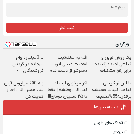
ثبت نظر
وبگردی
یک روش نوین و
اگه به سلامتیت
تا 3میلیارد وام
گیاهی امیدوارکننده
اهمیت میدی این
سرمایه در گردش
برای رفع مشکلات
دمنوشو از دست نده
فروشندگان =>
کبدی55%تخفیف
فروشگاهت رو ثبت
با این نوشیدنی
اگر میخوای ایمپلنت
وام 200 میلیونی آبان
کن
گیاهی کبدت همیشه
کنی الان وقتشه | فقط
تتر. همین الان احراز
پرقدرته55%تخفیف
با ۲۵ میلیون تومان!!!
هویت کن!
دسته‌بندی‌ها
آهنگ های شوتی
بزودی