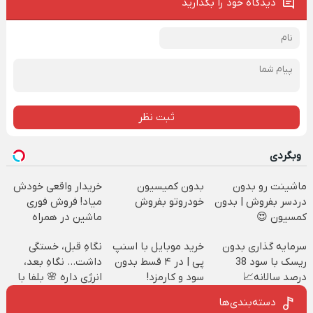
دیدگاه خود را بگذارید
ثبت نظر
وبگردی
ماشینت رو بدون
بدون کمیسیون
خریدار واقعی خودش
دردسر بفروش | بدون
خودروتو بفروش
میاد! فروش فوری
کمسیون 😍
ماشین در همراه
مکانیک
سرمایه گذاری بدون
خرید موبایل با اسنپ
نگاهِ قبل، خستگی
ریسک با سود 38
پی | در ۴ قسط بدون
داشت... نگاهِ بعد،
درصد سالانه📈
سود و کارمزد!
انرژی داره 🌸 بلفا با
25% تخفیف
دسته‌بندی‌ها