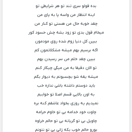
بده قولو سری تند تو هر شرایطی تو
اینه انتظار من واسه پا به پای من
چقد خوبه حال من هستی تو کنار من
میخام قول بدی تو زود بشه چش حسود کور
ببین کل دنیا زوم شده روی مودمون
اگه برسیم بهم میشه مشکلاتمون کم
ببین چقد خلم من سر رسیدن بهم
تو الان دقیقا به من میگی چیکار کنم
میشه یقه شو بچسبونم به دیوار بگم
باید دوستم داشته باشی نداره خب
به اون بالایی قسم اصلا تو خواببم
نمیدیم یه روزی بخواد عاشقم کنه بره
چاوت خود خدامه بی تو خاوم حرامه
چاویل بی تو گریانه بی تو حالم خراوه
بورو حالم خوب بکه زانی بی تو نتونم