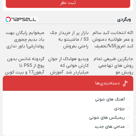
ثبت نظر
وبگردی
اگه انتخابت کبد سالم
بازار پر از خریدار جک
میخوایم رایگان بهت
و عمر طولانیه دمنوش
S3 / ماشینتو به
یاد بدیم چجوری
کبد امروز55%تخفیف
راحتی بفروش
پولدارشی! باور نداری
داره
امتحانش مجانیه
جایگزین طبیعی تمام
ویدیو هولناک از جوان
گردونه شانس بدون
روش های تهاجمی
کارتن خوابی که
پوچ از PS5 تا
رویش مو
میلیاردر شد. آموزش
آیفون17 و بیت کوین
رایگان
🔥
دسته‌بندی‌ها
آهنگ های شوتی
بزودی
ریمیکس های شوتی
مداحی های جدید