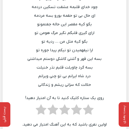
چود خدای قلبمه عشقت تسکین دردمه
ای حال بی تو حقمه بورو بسه مردمه
بگو کیه مقصر این حاله جفتمونو
ارای گیری قلبگم نگیر مرگ هومن تو
بگو کیه مثل من … ردیه تو
ارا نیفهمیدن تو نیکم پیدا جوره تو
بسه این قهر و آشتی کاشکی دوستم میداشتی
بسه گرد چاویلت قلبم نذر خنیلت
درد شاه ایرانم بی تو چنی ویرانم
حلالت که سزانی ریشم و زندگانی
روی یک ستاره کلیک کنید تا به آن امتیاز دهید!
پست بعدی
پست قبلی
اولین نفری باشید که به این آهنگ امتیاز می دهید.