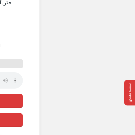
متن 
ا
پست بعدی