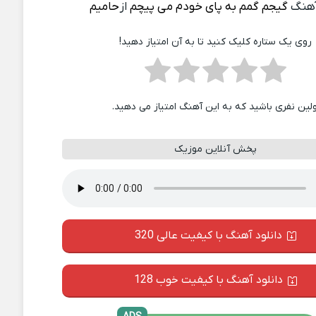
آهنگ
ﮔﻴﺠﻢ ﮔﻤﻢ ﺑﻪ ﭘﺎی ﺧﻮدم ﻣﻰ ﭘﻴﭽﻢ
از
حامیم
روی یک ستاره کلیک کنید تا به آن امتیاز دهید!
ولین نفری باشید که به این آهنگ امتیاز می دهید.
پخش آنلاین موزیک
دانلود آهنگ با کیفیت عالی 320
دانلود آهنگ با کیفیت خوب 128