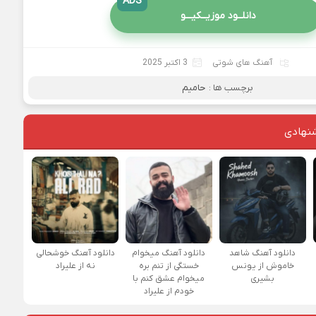
ADS
دانلــود موزیــکیـــو
آهنگ های شوتی
3 اکتبر 2025
برچسب ها :
حامیم
نهادی
دانلود آهنگ شاهد
دانلود آهنگ میخوام
دانلود آهنگ خوشحالی
خاموش از یونس
خستگی از تنم بره
نه از علیراد
بشیری
میخوام عشق کنم با
خودم از علیراد