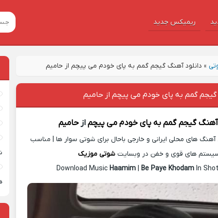
ید
ریمیکس جدید
تی
»
دانلود آهنگ ﮔﻴﺠﻢ ﮔﻤﻢ ﺑﻪ ﭘﺎی ﺧﻮدم ﻣﻰ ﭘﻴﭽﻢ از حامیم
ﮔﻴﺠﻢ ﮔﻤﻢ ﺑﻪ ﭘﺎی ﺧﻮدم ﻣﻰ ﭘﻴﭽﻢ از حامیم
 آهنگ
ﮔﻴﺠﻢ ﮔﻤﻢ ﺑﻪ ﭘﺎی ﺧﻮدم ﻣﻰ ﭘﻴﭽﻢ
از
حامیم
آهنگ های محلی ایرانی و خارجی باحال برای شوتی سوار ها | مناسب
ش
یستم های قوی و خفن در وبسایت
شوتی موزیک
Download Music
Haamim
|
Be Paye Khodam
In Shot
ه