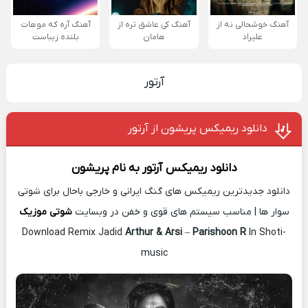
آهنگ خوشحالی نه از
آهنگ کی عاشق تره از
آهنگ آره که موهات
علیراد
هامان
بلنده زیباست
آرتور
دانلود ریمیکس پریشون از آرتور
دانلود ریمیکس
آرتور
به نام
پریشون
دانلود جدیدترین ریمیکس های گنگ ایرانی و خارجی باحال برای شوتی
سوار ها | مناسب سیستم های قوی و خفن در وبسایت
شوتی موزیک
Download Remix Jadid
Arthur & Arsi
–
Parishoon R
In Shoti-
music