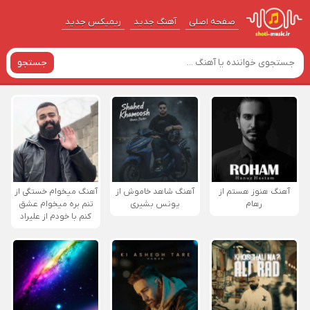
صفحه اصلی
آهنگ‌ جدید
ریمیکس جدید
جستجو
آهنگ هنوز هستم از
آهنگ شاهد خاموش از
آهنگ میخوام خستگی از
رهام
یونس بشیری
تنم بره میخوام عشق
کنم با خودم از علیراد