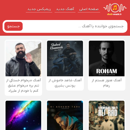
صفحه اصلی
آهنگ‌ جدید
ریمیکس جدید
جستجو
آهنگ هنوز هستم از
آهنگ شاهد خاموش از
آهنگ میخوام خستگی از
رهام
یونس بشیری
تنم بره میخوام عشق
کنم با خودم از علیراد