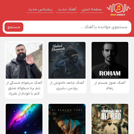
صفحه اصلی
آهنگ‌ جدید
ریمیکس جدید
جستجو
آهنگ هنوز هستم از
آهنگ شاهد خاموش از
آهنگ میخوام خستگی از
رهام
یونس بشیری
تنم بره میخوام عشق
کنم با خودم از علیراد