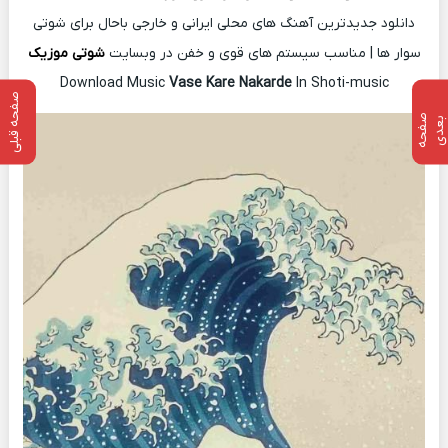
دانلود جدیدترین آهنگ های محلی ایرانی و خارجی باحال برای شوتی
سوار ها | مناسب سیستم های قوی و خفن در وبسایت
شوتی موزیک
Download Music
Vase Kare Nakarde
In Shoti-music
صفحه قبلی
ص
ف
ح
ه
ع
د
ب
ی