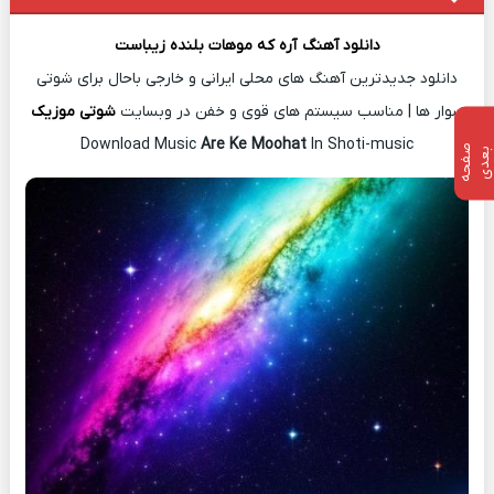
دانلود آهن
گ
آره که موهات بلنده زیباست
دانلود جدیدترین آهنگ های محلی ایرانی و خارجی باحال برای شوتی
سوار ها | مناسب سیستم های قوی و خفن در وبسایت
شوتی موزیک
Download Music
Are Ke Moohat
In Shoti-music
ص
ف
ح
ه
ع
د
ب
ی