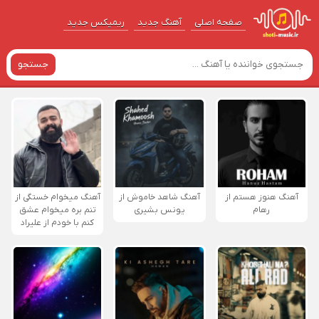
صفحه اصلی
آهنگ‌ جدید
ریمیکس جدید
جستجو
آهنگ هنوز هستم از
آهنگ شاهد خاموش از
آهنگ میخوام خستگی از
رهام
یونس بشیری
تنم بره میخوام عشق
کنم با خودم از علیراد