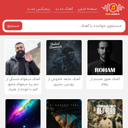
صفحه اصلی
آهنگ‌ جدید
ریمیکس جدید
جستجو
آهنگ هنوز هستم از
آهنگ شاهد خاموش از
آهنگ میخوام خستگی از
رهام
یونس بشیری
تنم بره میخوام عشق
کنم با خودم از علیراد