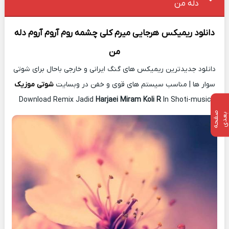
دله من
دانلود ریمیکس
هرجایی میرم کلی چشمه روم آروم آروم دله
من
دانلود جدیدترین ریمیکس های گنگ ایرانی و خارجی باحال برای شوتی
سوار ها | مناسب سیستم های قوی و خفن در وبسایت
شوتی موزیک
Download Remix Jadid
Harjaei Miram Koli R
In Shoti-music
ص
ف
ح
ه
ع
د
ب
ی