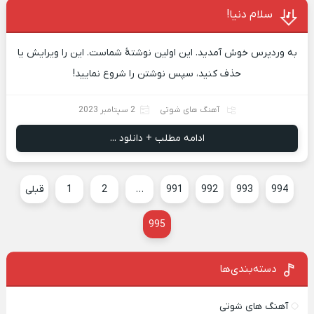
سلام دنیا!
به وردپرس خوش آمدید. این اولین نوشتهٔ شماست. این را ویرایش یا
حذف کنید، سپس نوشتن را شروع نمایید!
آهنگ های شوتی
2 سپتامبر 2023
ادامه مطلب + دانلود ...
994
993
992
991
…
2
1
قبلی
995
دسته‌بندی‌ها
آهنگ های شوتی