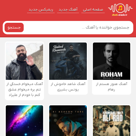
صفحه اصلی
آهنگ‌ جدید
ریمیکس جدید
جستجو
آهنگ هنوز هستم از
آهنگ شاهد خاموش از
آهنگ میخوام خستگی از
رهام
یونس بشیری
تنم بره میخوام عشق
کنم با خودم از علیراد