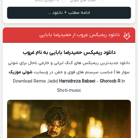
آهنگ های شوتی
12 جولای 2025
ادامه مطلب + دانلود ...
دانلود ریمیکس غروب از حمیدرضا بابایی
دانلود ریمیکس
حمیدرضا بابایی
به نام
غروب
دانلود جدیدترین ریمیکس های گنگ ایرانی و خارجی باحال برای شوتی
سوار ها | مناسب سیستم های قوی و خفن در وبسایت
شوتی موزیک
Download Remix Jadid
Hamidreza Babaei
–
Ghoroob R
In
Shoti-music