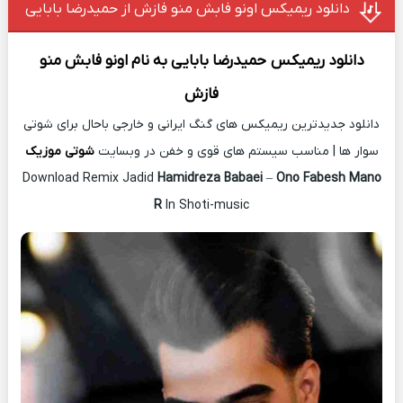
دانلود ریمیکس اونو فابش منو فازش از حمیدرضا بابایی
دانلود ریمیکس
حمیدرضا بابایی
به نام
اونو فابش منو
فازش
دانلود جدیدترین ریمیکس های گنگ ایرانی و خارجی باحال برای شوتی
سوار ها | مناسب سیستم های قوی و خفن در وبسایت
شوتی موزیک
Download Remix Jadid
Hamidreza Babaei
–
Ono Fabesh Mano
R
In Shoti-music