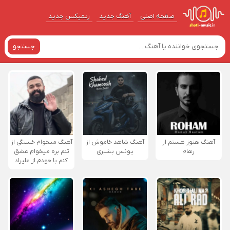
صفحه اصلی
آهنگ‌ جدید
ریمیکس جدید
جستجو
آهنگ هنوز هستم از
آهنگ شاهد خاموش از
آهنگ میخوام خستگی از
رهام
یونس بشیری
تنم بره میخوام عشق
کنم با خودم از علیراد