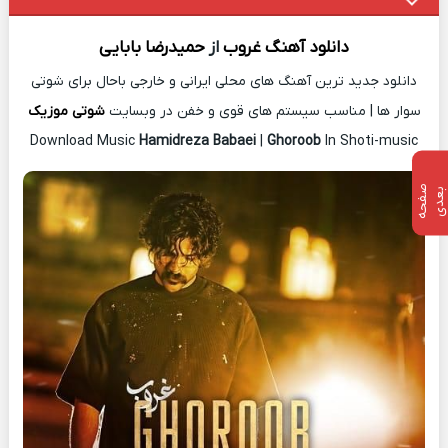
دانلود آهنگ
غروب
از
حمیدرضا بابایی
دانلود جدید ترین آهنگ های محلی ایرانی و خارجی باحال برای شوتی
سوار ها | مناسب سیستم های قوی و خفن در وبسایت
شوتی موزیک
Download Music
Hamidreza Babaei
|
Ghoroob
In Shoti-music
ص
ف
ح
ه
ع
د
ب
ی