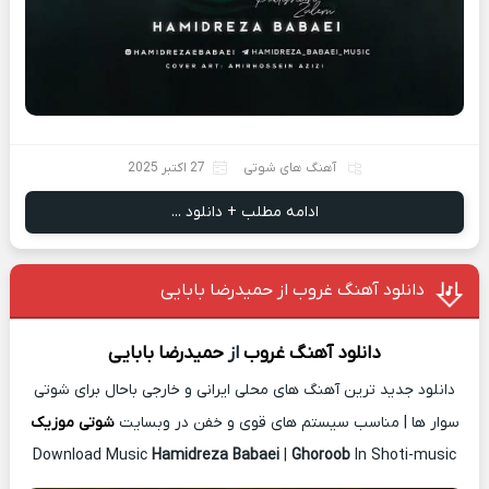
آهنگ های شوتی
27 اکتبر 2025
ادامه مطلب + دانلود ...
دانلود آهنگ غروب از حمیدرضا بابایی
دانلود آهنگ
غروب
از
حمیدرضا بابایی
دانلود جدید ترین آهنگ های محلی ایرانی و خارجی باحال برای شوتی
سوار ها | مناسب سیستم های قوی و خفن در وبسایت
شوتی موزیک
Download Music
Hamidreza Babaei
|
Ghoroob
In Shoti-music