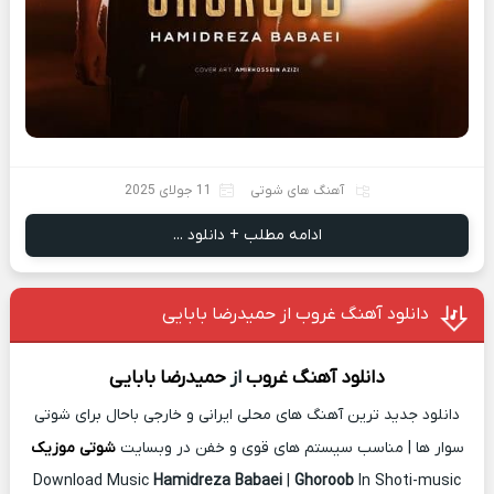
آهنگ های شوتی
11 جولای 2025
ادامه مطلب + دانلود ...
دانلود آهنگ غروب از حمیدرضا بابایی
دانلود آهنگ
غروب
از
حمیدرضا بابایی
دانلود جدید ترین آهنگ های محلی ایرانی و خارجی باحال برای شوتی
سوار ها | مناسب سیستم های قوی و خفن در وبسایت
شوتی موزیک
Download Music
Hamidreza Babaei
|
Ghoroob
In Shoti-music