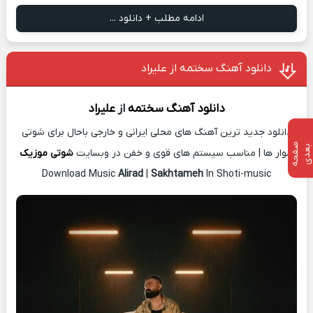
ادامه مطلب + دانلود ...
دانلود آهنگ سختمه از علیراد
دانلود آهنگ
سختمه
از
علیراد
دانلود جدید ترین آهنگ های محلی ایرانی و خارجی باحال برای شوتی
ص
ف
ح
ه
ع
د
ب
ی
سوار ها | مناسب سیستم های قوی و خفن در وبسایت
شوتی موزیک
Download Music
Alirad
|
Sakhtameh
In Shoti-music