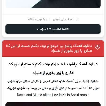
آهنگ های شوتی
5 فوریه 2026
ادامه مطلب + دانلود ...
دانلود آهنگ پاشو بیا میخوام بوت بکنم خستم از این که
غذارو با زور بخورم از علیراد
دانلود آهنگ
پاشو بیا میخوام بوت بکنم خستم از این که
غذارو با زور بخورم
از
علیراد
دانلود جدید ترین آهنگ های محلی ایرانی و خارجی باحال برای شوتی
سوار ها | مناسب سیستم های قوی و خفن در وبسایت
شوتی موزیک
Download Music
Alirad
|
Az In Ke
In Shoti-music