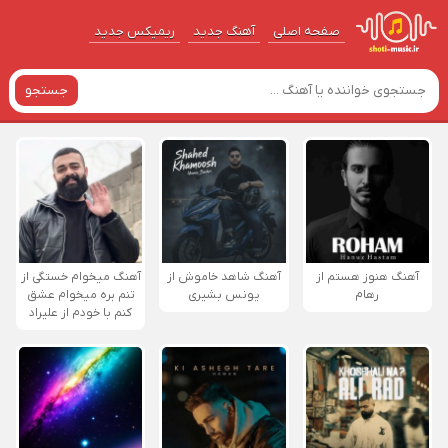
صفحه اصلی
آهنگ‌ جدید
ریمیکس جدید
جستجو
آهنگ هنوز هستم از
آهنگ شاهد خاموش از
آهنگ میخوام خستگی از
رهام
یونس بشیری
تنم بره میخوام عشق
کنم با خودم از علیراد