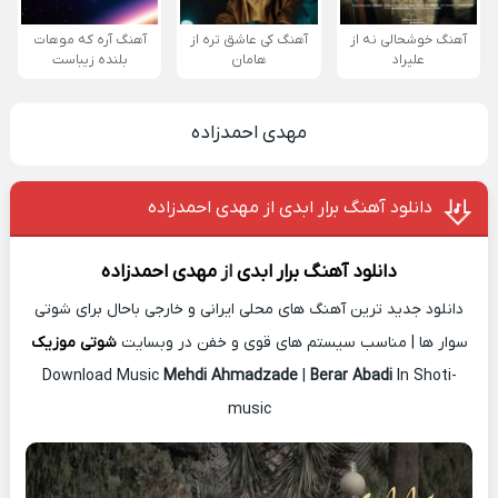
آهنگ خوشحالی نه از
آهنگ کی عاشق تره از
آهنگ آره که موهات
علیراد
هامان
بلنده زیباست
مهدی احمدزاده
دانلود آهنگ برار ابدی از مهدی احمدزاده
دانلود آهنگ
برار ابدی
از
مهدی احمدزاده
دانلود جدید ترین آهنگ های محلی ایرانی و خارجی باحال برای شوتی
سوار ها | مناسب سیستم های قوی و خفن در وبسایت
شوتی موزیک
Download Music
Mehdi Ahmadzade
|
Berar Abadi
In Shoti-
music