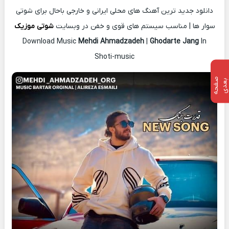
دانلود جدید ترین آهنگ های محلی ایرانی و خارجی باحال برای شوتی
سوار ها | مناسب سیستم های قوی و خفن در وبسایت
شوتی موزیک
Download Music
Mehdi Ahmadzadeh
|
Ghodarte Jang
In
Shoti-music
ص
ف
ح
ه
ع
د
ب
ی