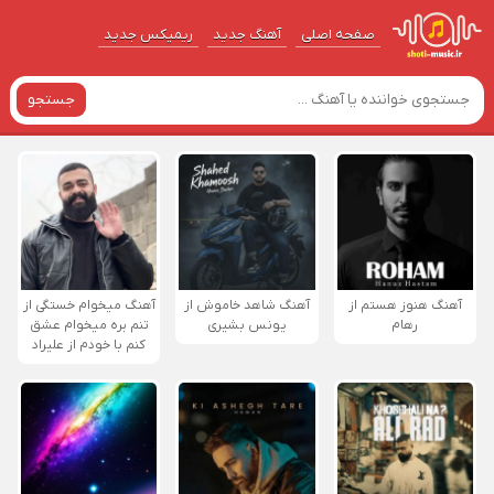
صفحه اصلی
آهنگ‌ جدید
ریمیکس جدید
جستجو
آهنگ هنوز هستم از
آهنگ شاهد خاموش از
آهنگ میخوام خستگی از
رهام
یونس بشیری
تنم بره میخوام عشق
کنم با خودم از علیراد