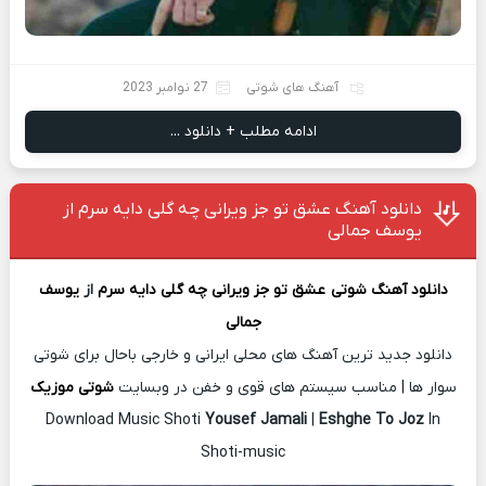
آهنگ های شوتی
27 نوامبر 2023
ادامه مطلب + دانلود ...
دانلود آهنگ عشق تو جز ویرانی چه گلی دایه سرم از
یوسف جمالی
دانلود آهنگ شوتی
عشق تو جز ویرانی چه گلی دایه سرم
از
یوسف
جمالی
دانلود جدید ترین آهنگ های محلی ایرانی و خارجی باحال برای شوتی
سوار ها | مناسب سیستم های قوی و خفن در وبسایت
شوتی موزیک
Download Music Shoti
Yousef Jamali
|
Eshghe To Joz
In
Shoti-music