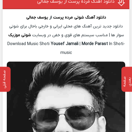
دانلود آهنگ مرده پرست از یوسف جمالی
دانلود آهنگ شوتی
مرده پرست
از
یوسف جمالی
دانلود جدید ترین آهنگ های محلی ایرانی و خارجی باحال برای شوتی
سوار ها | مناسب سیستم های قوی و خفن در وبسایت
شوتی موزیک
Download Music Shoti
Yousef Jamali
|
Morde Parast
In Shoti-
music
صفحه قبلی
ص
ف
ح
ه
ع
د
ب
ی