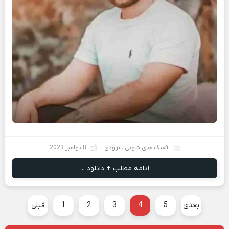
آهنگ های شوتی
،
بزودی
8 نوامبر 2023
ادامه مطلب + دانلود ...
بعدی
5
4
3
2
1
قبلی