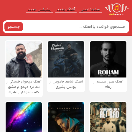
صفحه اصلی
آهنگ‌ جدید
ریمیکس جدید
جستجو
آهنگ هنوز هستم از
آهنگ شاهد خاموش از
آهنگ میخوام خستگی از
رهام
یونس بشیری
تنم بره میخوام عشق
کنم با خودم از علیراد