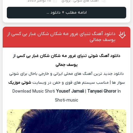
آهنگ های شوتی
،
بزودی
10 نوامبر 2023
ادامه مطلب + دانلود ...
دانلود آهنگ تنیای غرور مه شکان شکان غبار بی کسی از
یوسف جمالی
دانلود آهنگ شوتی
تنیای غرور مه شکان شکان غبار بی کسی
از
یوسف جمالی
دانلود جدید ترین آهنگ های محلی ایرانی و خارجی باحال برای شوتی
سوار ها | مناسب سیستم های قوی و خفن در وبسایت
شوتی موزیک
Download Music Shoti
Yousef Jamali
|
Tanyaei Ghoror
In
Shoti-music