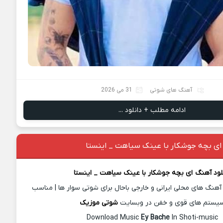
آهنگ های شوتی
31 می 2026
ادامه مطلب + دانلود ...
 ای بچه جوشکار با عینک سیاهت _ اینستا
لود آهن
گ
ای بچه جوشکار با عینک سیاهت _ اینستا
آهنگ های محلی ایرانی و خارجی باحال برای شوتی سوار ها | مناسب
یستم های قوی و خفن در وبسایت
شوتی موزیک
Download Music
Ey Bache
In Shoti-music