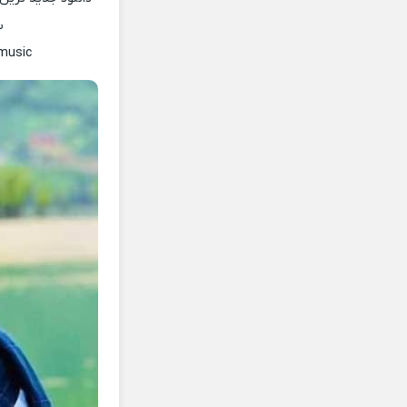
س
-music