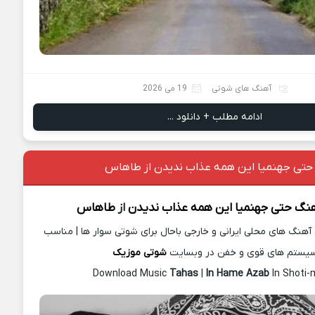
آهنگ های شوتی
19 می 2026
ادامه مطلب + دانلود ...
 حتی جهنمیا این همه عذاب ندیدن از طاهاس
هنگ
حتی جهنمیا این همه عذاب ندیدن
از
طاهاس
آهنگ های محلی ایرانی و خارجی باحال برای شوتی سوار ها | مناسب
یستم های قوی و خفن در وبسایت
شوتی موزیک
Download Music
Tahas
|
In Hame Azab
In Shoti-