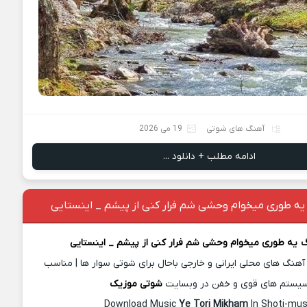
آهنگ های شوتی
19 می 2026
ادامه مطلب + دانلود ...
 یه طوری میخوام وحشی شم فرار کنی از پیشم _ اینستایی
یه طوری میخوام وحشی شم فرار کنی از پیشم _ اینستایی
آهنگ های محلی ایرانی و خارجی باحال برای شوتی سوار ها | مناسب
یستم های قوی و خفن در وبسایت
شوتی موزیک
Download Music
Ye Tori Mikham
In Shoti-mus