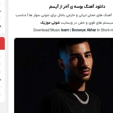
دانلود آهنگ
بوسه ی آخر
از
آیسم
ش
آهنگ های محلی ایرانی و خارجی باحال برای شوتی سوار ها | مناسب
یستم های قوی و خفن در وبسایت
شوتی موزیک
ه
Download Music
Isam
|
Booseye Akhar
In Shoti-
م