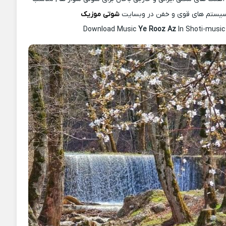
یستم های قوی و خفن در وبسایت
شوتی موزیک
Download Music
Ye Rooz Az
In Shoti-music